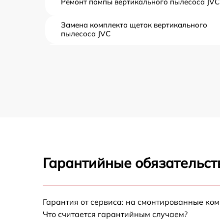
Ремонт помпы вертикального пылесоса JVC
Замена комплекта щеток вертикального
пылесоса JVC
Ремонт платы управления (восстановление)
вертикального пылесоса JVC
Замена корпуса вертикального пылесоса
JVC
Замена аккумулятора вертикального
пылесоса JVC
Прошивка вертикального пылесоса JVC
Гарантийные обязательст
Ремонт электродвигателя вертикального
пылесоса JVC
Гарантия от сервиса: на смонтированные ко
Что считается гарантийным случаем?