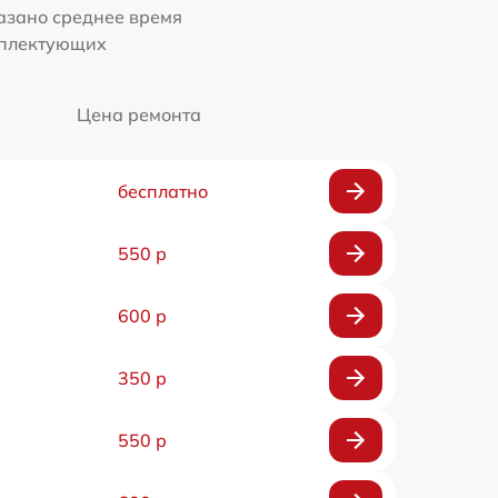
казано среднее время
мплектующих
Цена ремонта
бесплатно
550 р
600 р
350 р
550 р