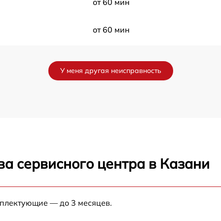
от 60 мин
от 60 мин
от 60 мин
У меня другая неисправность
от 60 мин
от 60 мин
от 60 мин
ва сервисного центра в Казани
от 60 мин
мплектующие — до 3 месяцев.