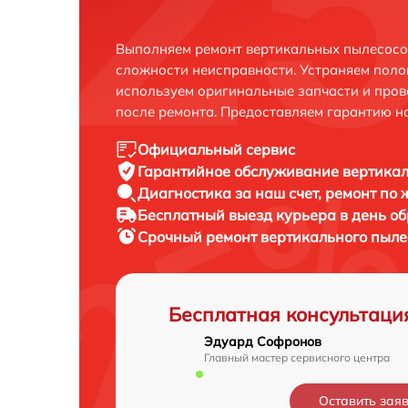
Выполняем ремонт вертикальных пылесосов
сложности неисправности. Устраняем поло
используем оригинальные запчасти и пров
после ремонта. Предоставляем гарантию н
Официальный сервис
Гарантийное обслуживание
вертикал
Диагностика за наш счет,
ремонт по
Бесплатный выезд курьера
в день о
Срочный ремонт
вертикального пылес
Бесплатная консультаци
Эдуард Софронов
Главный мастер сервисного центра
Оставить зая