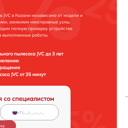
 JVC в Казани независимо от модели и
мки, заменяем неисправные узлы,
одим полную проверку устройства
а выполненные работы.
ьного пылесоса JVC до 3 лет
 желанию
бращения
оса JVC от 35 минут
я со специалистом
вку