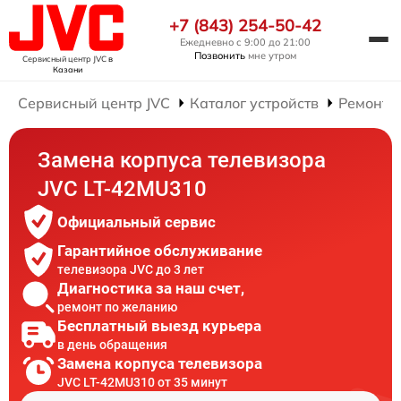
+7 (843) 254-50-42
Ежедневно с 9:00 до 21:00
Позвонить
мне утром
Сервисный центр JVC
в
Казани
Сервисный центр JVC
Каталог устройств
Ремонт 
Замена корпуса телевизора
JVC LT-42MU310
Официальный сервис
Гарантийное обслуживание
телевизора JVC до 3 лет
Диагностика за наш счет,
ремонт по желанию
Бесплатный выезд курьера
в день обращения
Замена корпуса телевизора
JVC LT-42MU310 от 35 минут