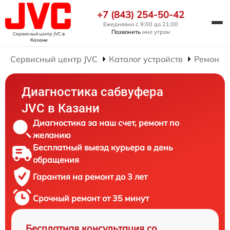
+7 (843) 254-50-42
Ежедневно с 9:00 до 21:00
Позвонить
мне утром
Сервисный центр JVC
в
Казани
Сервисный центр JVC
Каталог устройств
Ремонт 
Диагностика сабвуфера
JVC в Казани
Диагностика за наш счет, ремонт по
желанию
Бесплатный выезд курьера в день
обращения
Гарантия на ремонт до 3 лет
Срочный ремонт от 35 минут
Бесплатная консультация со