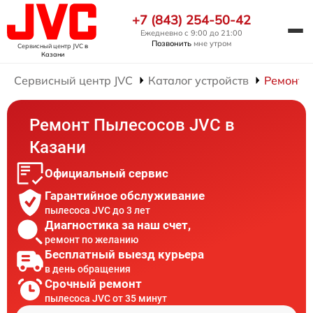
+7 (843) 254-50-42
Ежедневно с 9:00 до 21:00
Позвонить
мне утром
Сервисный центр JVC
в
Казани
Сервисный центр JVC
Каталог устройств
Ремонт 
Ремонт Пылесосов JVC в
Казани
Официальный сервис
Гарантийное обслуживание
пылесоса JVC до 3 лет
Диагностика за наш счет,
ремонт по желанию
Бесплатный выезд курьера
в день обращения
Срочный ремонт
пылесоса JVC от 35 минут