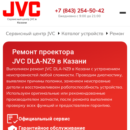
+7 (843) 254-50-42
Ежедневно с 9:00 до 21:00
Сервисный центр JVC
в
Казани
Сервисный центр JVC
Каталог устройств
Ремонт 
Ремонт проектора
JVC DLA-NZ9 в Казани
Выполняем ремонт JVC DLA-NZ9 в Казани с устранением
неисправностей любой сложности. Проводим диагностику,
выявляем причины поломки, заменяем неисправные
детали и восстанавливаем работоспособность устройства.
Используем оригинальные или рекомендованные
производителем запчасти, после ремонта выполняем
проверку всех функций и предоставляем гарантию.
Официальный сервис
Гарантийное обслуживание