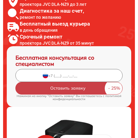
проектора JVC DLA-NZ9 до 3 лет
Диагностика за наш счет,
ремонт по желанию
Бесплатный выезд курьера
в день обращения
Срочный ремонт
проектора JVC DLA-NZ9 от 35 минут
Бесплатная консультация со
специалистом
Оставить заявку
Нажимая на кнопку "Оставить заявку" Вы соглашаетесь c
политикой
конфиденциальности