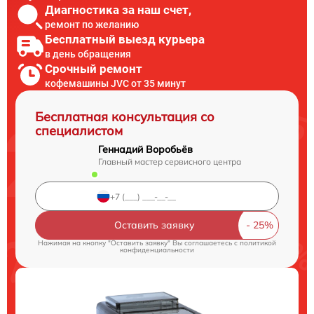
Диагностика за наш счет,
ремонт по желанию
Бесплатный выезд курьера
в день обращения
Срочный ремонт
кофемашины JVC от 35 минут
Бесплатная консультация со
специалистом
Геннадий Воробьёв
Главный мастер сервисного центра
Оставить заявку
Нажимая на кнопку "Оставить заявку" Вы соглашаетесь c
политикой
конфиденциальности