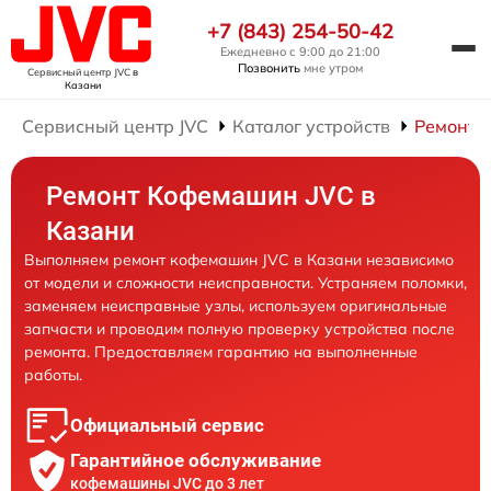
+7 (843) 254-50-42
Ежедневно с 9:00 до 21:00
Позвонить
мне утром
Сервисный центр JVC
в
Казани
Сервисный центр JVC
Каталог устройств
Ремонт 
Ремонт Кофемашин JVC в
Казани
Выполняем ремонт кофемашин JVC в Казани независимо
от модели и сложности неисправности. Устраняем поломки,
заменяем неисправные узлы, используем оригинальные
запчасти и проводим полную проверку устройства после
ремонта. Предоставляем гарантию на выполненные
работы.
Официальный сервис
Гарантийное обслуживание
кофемашины JVC до 3 лет